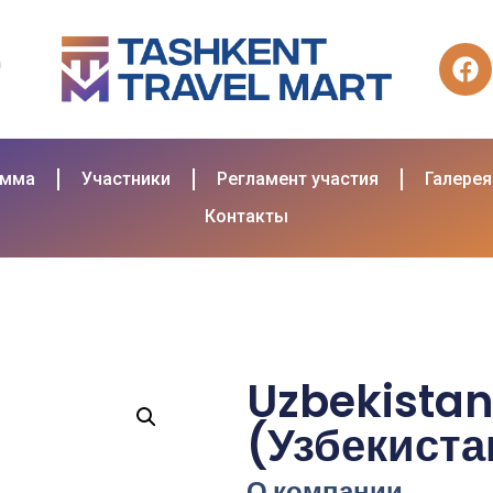
амма
Участники
Регламент участия
Галерея
Контакты
Uzbekistan
(Узбекиста
О компании