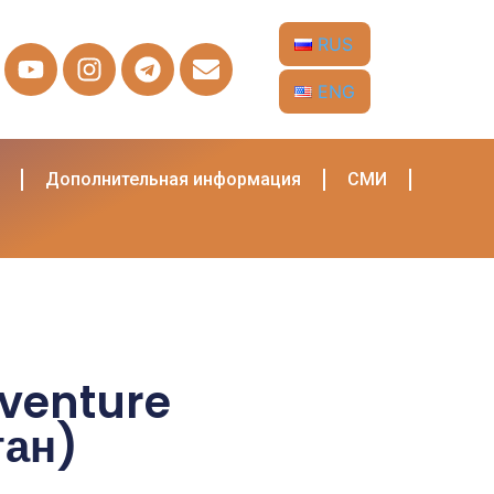
RUS
ENG
Дополнительная информация
СМИ
venture
тан)