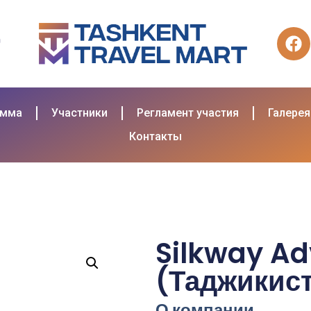
амма
Участники
Регламент участия
Галерея
Контакты
Silkway Ad
(Таджикис
О компании