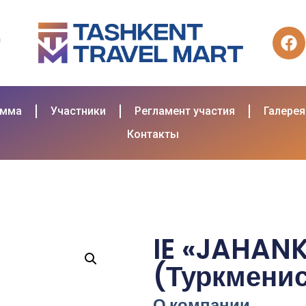
амма
Участники
Регламент участия
Галерея
Контакты
IE «JAHAN
(Туркмени
О компании