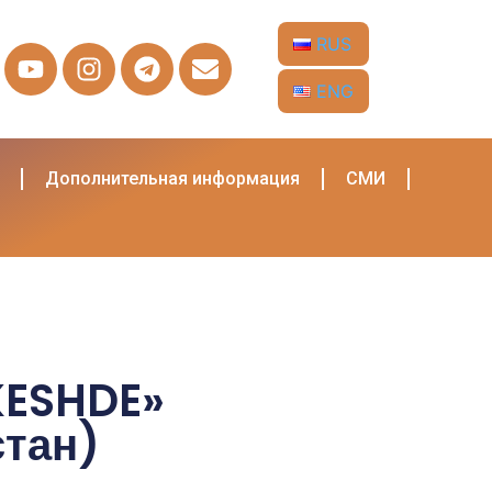
RUS
ENG
Дополнительная информация
СМИ
KESHDE»
стан)