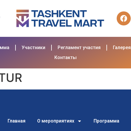
амма
Участники
Регламент участия
Галерея
Контакты
TUR
Главная
О мероприятиях
Программа